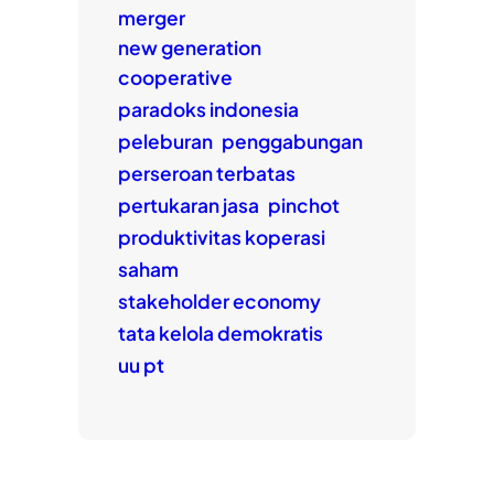
merger
new generation
cooperative
paradoks indonesia
peleburan
penggabungan
perseroan terbatas
pertukaran jasa
pinchot
produktivitas koperasi
saham
stakeholder economy
tata kelola demokratis
uu pt