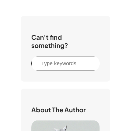
Can't find
something?
C
a
r
i
About The Author