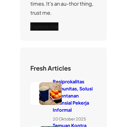
times. It's an au-thor thing,
trust me.
Explore site
Fresh Articles
Resiprokalitas
Komunitas, Solusi
Kerentanan
Finansial Pekerja
Informal
20 Oktober 2025
Temuan Kontra