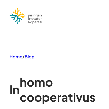
Lewati
ke
konten
Home
/
Blog
homo
In
cooperativus